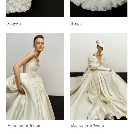
Харуми
Этера
Маргарет и Тенри
Маргарет и Тенри