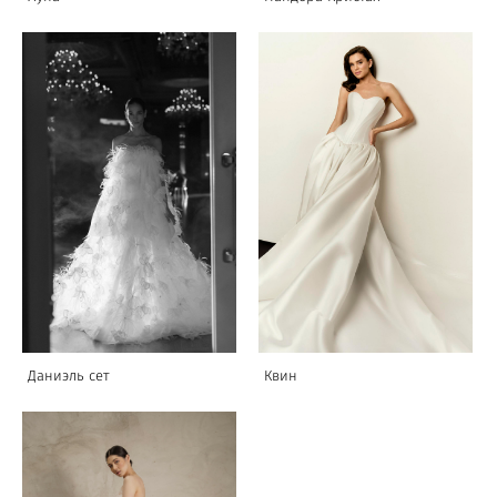
Даниэль сет
Квин