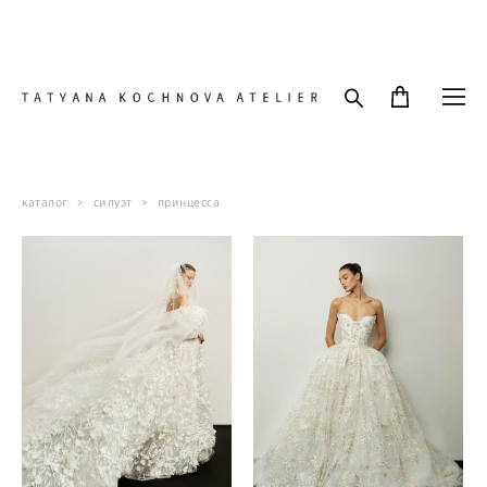
Пышные свадебные платья Принцесса в Москве и СПб
каталог
>
силуэт
>
принцесса