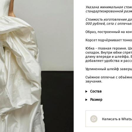
Указана минимальная стоим
стандартизированной разм
Cтоимость изготовления д
000 рублей, сета с оплечье
Образ, построенный на кон
Корсет подчёркивает тонко
Юбка - главная героиня. Ш
складок. Внутри юбки спря
длину впереди и шлейфа. В
добавляет удобства и расс
Удлиненный шлейф заверша
Съёмное оплечье с объёмн
звучания.
Состав
Размер
Написать в Whats