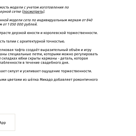
ость модели с учетом изготовления по
ерной сетке (
посмотреть)
.
анной модели сета по индивидуальным меркам от 840
м от 1 050 000 рублей.
трасте дерзкой юности и королевской торжественности.
сть талии с архитектурной точностью.
елковая тафта создаёт выразительный объём и игру
таны специальные петли, которыми можно регулировать
 складках юбки скрыты карманы - деталь, которая
лабленности в течение свадебного дня.
ет силуэт и усиливает ощущение торжественности.
ыми цветами из шёлка Микадо добавляет романтичного
App