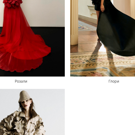
Розали
Глори