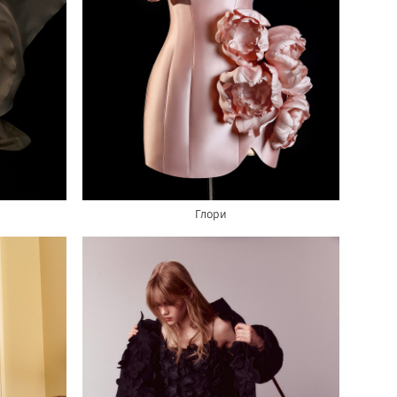
Глори