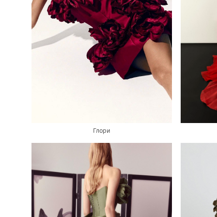
Глори