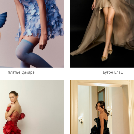
платье Сумирэ
Бутон Блаш