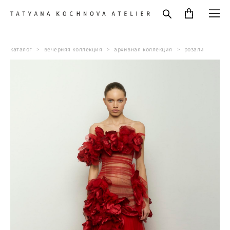
каталог
>
вечерняя коллекция
>
архивная коллекция
>
розали