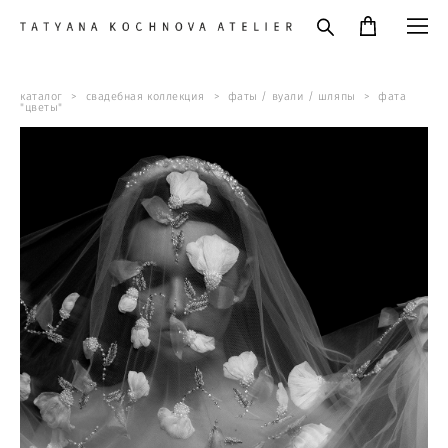
каталог
>
свадебная коллекция
>
фаты / вуали / шляпы
>
фата
"цветы"