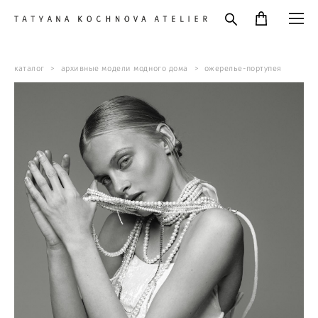
каталог
>
архивные модели модного дома
>
ожерелье-портупея