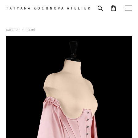
каталог
>
hazel