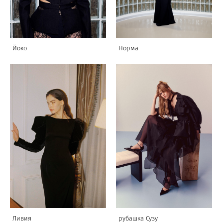
Йоко
Норма
Ливия
рубашка Сузу