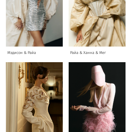
Мэдисон & Райа
Райа & Ханна & Мег