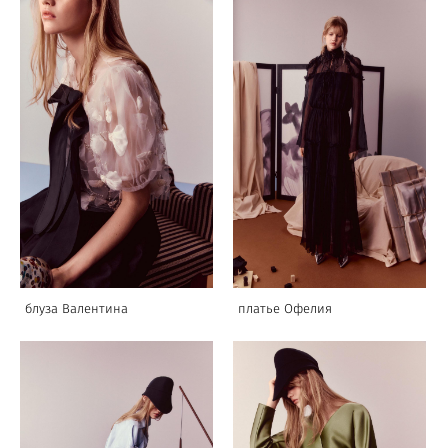
блуза Валентина
платье Офелия