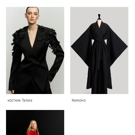
костюм Талиа
Кимоно