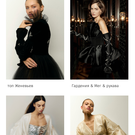
топ Женевьев
Гардения & Мег & рукава