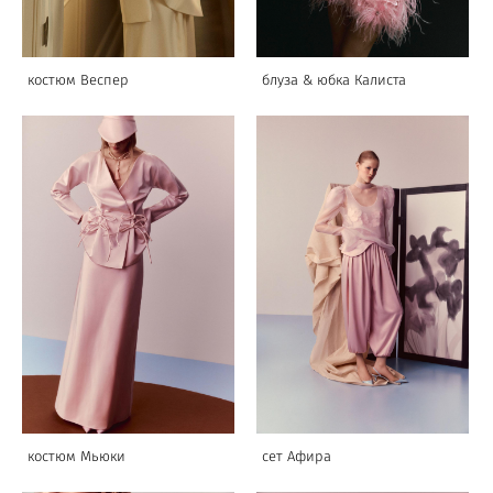
костюм Веспер
блуза & юбка Калиста
костюм Мьюки
сет Афира