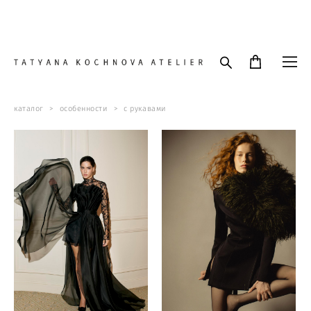
Вечерние платья с рукавами в Москве и СПб
каталог
>
особенности
>
с рукавами