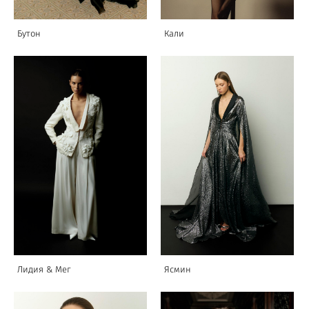
Бутон
Кали
Лидия & Мег
Ясмин