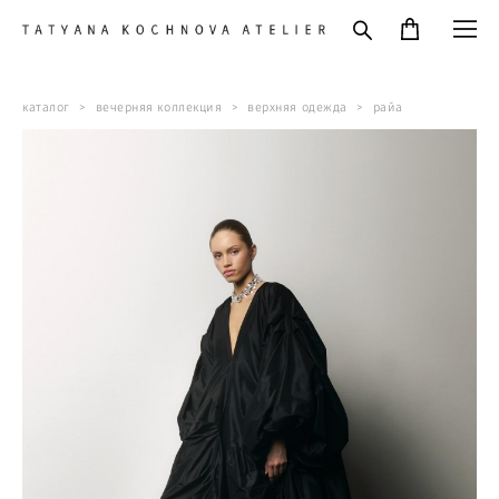
каталог
>
вечерняя коллекция
>
верхняя одежда
>
райа