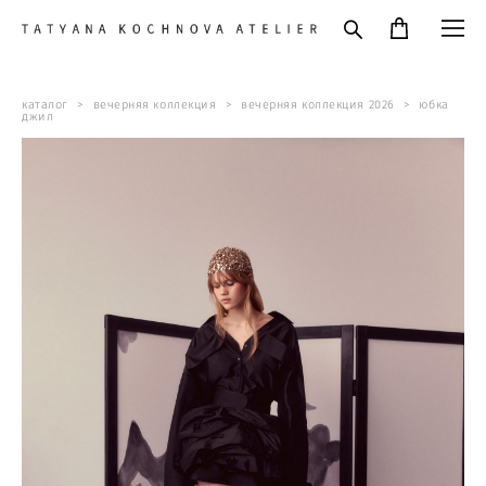
каталог
>
вечерняя коллекция
>
вечерняя коллекция 2026
>
юбка
джил