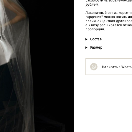
Cтоимость изготовления да
рублей.
Лаконичный сет из корсетн
гардения" можно носить ин
плечи, акцентная драпиров
а к низу расширяется от к
пропорции.
Состав
Размер
Написать в Whats