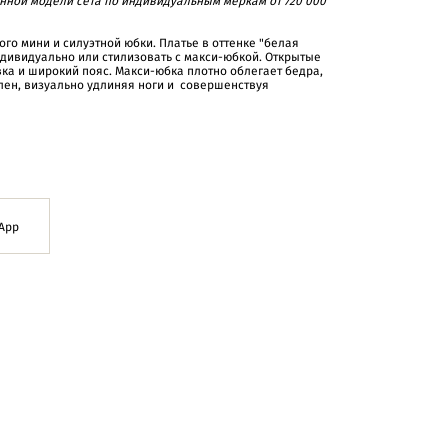
нной модели сета по индивидуальным меркам от 720 000
ого мини и силуэтной юбки. Платье в оттенке "белая
дивидуально или стилизовать с макси-юбкой. Открытые
ка и широкий пояс. Макси-юбка плотно облегает бедра,
олен, визуально удлиняя ноги и совершенствуя
App