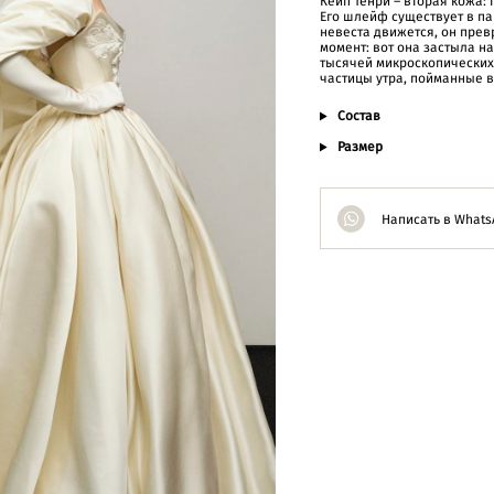
Кейп Тенри – вторая кожа: 
Его шлейф существует в па
невеста движется, он прев
момент: вот она застыла на
тысячей микроскопических 
частицы утра, пойманные в
Состав
Размер
Написать в Whats