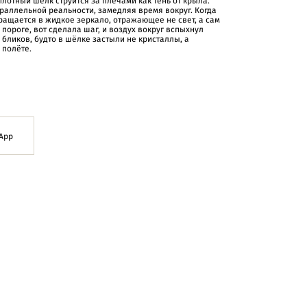
плотный шёлк струится за плечами как тень от крыла.
раллельной реальности, замедляя время вокруг. Когда
ращается в жидкое зеркало, отражающее не свет, а сам
 пороге, вот сделала шаг, и воздух вокруг вспыхнул
бликов, будто в шёлке застыли не кристаллы, а
 полёте.
App