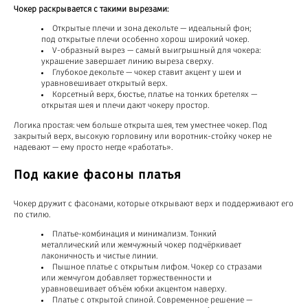
Чокер раскрывается с такими вырезами:
Открытые плечи и зона декольте — идеальный фон;
под открытые плечи особенно хорош широкий чокер.
V-образный вырез — самый выигрышный для чокера:
украшение завершает линию выреза сверху.
Глубокое декольте — чокер ставит акцент у шеи и
уравновешивает открытый верх.
Корсетный верх, бюстье, платье на тонких бретелях —
открытая шея и плечи дают чокеру простор.
Логика простая: чем больше открыта шея, тем уместнее чокер. Под
закрытый верх, высокую горловину или воротник-стойку чокер не
надевают — ему просто негде «работать».
Под какие фасоны платья
Чокер дружит с фасонами, которые открывают верх и поддерживают его
по стилю.
Платье-комбинация и минимализм. Тонкий
металлический или жемчужный чокер подчёркивает
лаконичность и чистые линии.
Пышное платье с открытым лифом. Чокер со стразами
или жемчугом добавляет торжественности и
уравновешивает объём юбки акцентом наверху.
Платье с открытой спиной. Современное решение —