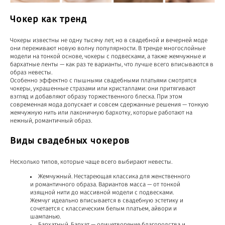
Чокер как тренд
Чокеры известны не одну тысячу лет, но в свадебной и вечерней моде
они переживают новую волну популярности. В тренде многослойные
модели на тонкой основе, чокеры с подвесками, а также жемчужные и
бархатные ленты — как раз те варианты, что лучше всего вписываются в
образ невесты.
Особенно эффектно с пышными свадебными платьями смотрятся
чокеры, украшенные стразами или кристаллами: они притягивают
взгляд и добавляют образу торжественного блеска. При этом
современная мода допускает и совсем сдержанные решения — тонкую
жемчужную нить или лаконичную бархотку, которые работают на
нежный, романтичный образ.
Виды свадебных чокеров
Несколько типов, которые чаще всего выбирают невесты.
Жемчужный. Нестареющая классика для женственного
и романтичного образа. Вариантов масса — от тонкой
изящной нити до массивной модели с подвесками.
Жемчуг идеально вписывается в свадебную эстетику и
сочетается с классическим белым платьем, айвори и
шампанью.
Бархатный. Бархат — олицетворение благородства и