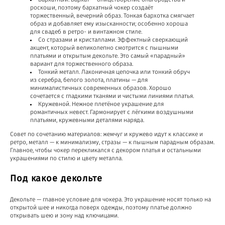
роскоши, поэтому бархатный чокер создаёт
торжественный, вечерний образ. Тонкая бархотка смягчает
образ и добавляет ему изысканности; особенно хороша
для свадеб в ретро- и винтажном стиле.
Со стразами и кристаллами. Эффектный сверкающий
акцент, который великолепно смотрится с пышными
платьями и открытым декольте. Это самый «парадный»
вариант для торжественного образа.
Тонкий металл. Лаконичная цепочка или тонкий обруч
из серебра, белого золота, платины — для
минималистичных современных образов. Хорошо
сочетается с гладкими тканями и чистыми линиями платья.
Кружевной. Нежное плетёное украшение для
романтичных невест. Гармонирует с лёгкими воздушными
платьями, кружевными деталями наряда.
Совет по сочетанию материалов: жемчуг и кружево идут к классике и
ретро, металл — к минимализму, стразы — к пышным парадным образам.
Главное, чтобы чокер перекликался с декором платья и остальными
украшениями по стилю и цвету металла.
Под какое декольте
Декольте — главное условие для чокера. Это украшение носят только на
открытой шее и никогда поверх одежды, поэтому платье должно
открывать шею и зону над ключицами.