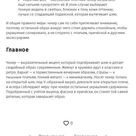
ещё сильнее «укоротит» её. В этом случае выбирают
тонкую модель в светлых, близких к тону кожи оттенках,
лучше со спадающей подвеской, которая вытягивает шею.
И общее правило меры: чокер сам по себе притягивает внимание,
поэтому остальной образ вокруг него стоит держать спокойным, чтобы
украшение солировало, а не спорило с платьем, причёской и другими
аксессуарами.
Главное
Чокер — выразительный акцент, который подчёркивает шею и делает
свадебный образ современным. Жемчуг и кружево идут к классике и
ретро, бархат — к торжественным вечерним образам, стразы — к
пышным платьям, тонкий металл — к минимализму. Носят чокер только
на открытой шее, под V-образный вырез, декольте или открытые плечи,
и всегда соблюдают меру: при чокере остальные украшения сдержанны.
Подобранный с учётом выреза, фасона и причёски, он станет той самой
деталью, которая завершает образ.
0