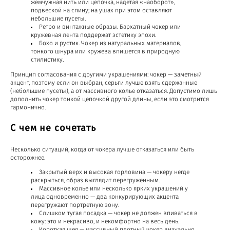
жемчужная нить или цепочка, надетая «наоборот»,
подвеской на спину; на ушах при этом оставляют
небольшие пусеты.
Ретро и винтажные образы. Бархатный чокер или
кружевная лента поддержат эстетику эпохи.
Бохо и рустик. Чокер из натуральных материалов,
тонкого шнура или кружева впишется в природную
стилистику.
Принцип согласования с другими украшениями: чокер — заметный
акцент, поэтому если он выбран, серьги лучше взять сдержанные
(небольшие пусеты), а от массивного колье отказаться. Допустимо лишь
дополнить чокер тонкой цепочкой другой длины, если это смотрится
гармонично.
С чем не сочетать
Несколько ситуаций, когда от чокера лучше отказаться или быть
осторожнее.
Закрытый верх и высокая горловина — чокеру негде
раскрыться, образ выглядит перегруженным.
Массивное колье или несколько ярких украшений у
лица одновременно — два конкурирующих акцента
перегружают портретную зону.
Слишком тугая посадка — чокер не должен впиваться в
кожу: это и некрасиво, и некомфортно на весь день.
Короткая шея — массивный плотный чокер визуально