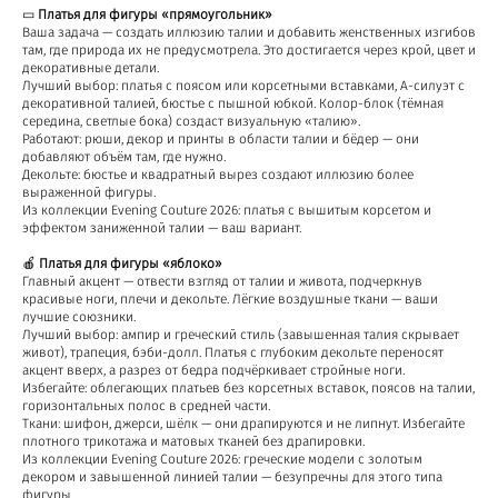
▭
Платья для фигуры «прямоугольник»
Ваша задача — создать иллюзию талии и добавить женственных изгибов
там, где природа их не предусмотрела. Это достигается через крой, цвет и
декоративные детали.
Лучший выбор: платья с поясом или корсетными вставками, А-силуэт с
декоративной талией, бюстье с пышной юбкой. Колор-блок (тёмная
середина, светлые бока) создаст визуальную «талию».
Работают: рюши, декор и принты в области талии и бёдер — они
добавляют объём там, где нужно.
Декольте: бюстье и квадратный вырез создают иллюзию более
выраженной фигуры.
Из коллекции Evening Couture 2026: платья с вышитым корсетом и
эффектом заниженной талии — ваш вариант.
🍎
Платья для фигуры «яблоко»
Главный акцент — отвести взгляд от талии и живота, подчеркнув
красивые ноги, плечи и декольте. Лёгкие воздушные ткани — ваши
лучшие союзники.
Лучший выбор: ампир и греческий стиль (завышенная талия скрывает
живот), трапеция, бэби-долл. Платья с глубоким декольте переносят
акцент вверх, а разрез от бедра подчёркивает стройные ноги.
Избегайте: облегающих платьев без корсетных вставок, поясов на талии,
горизонтальных полос в средней части.
Ткани: шифон, джерси, шёлк — они драпируются и не липнут. Избегайте
плотного трикотажа и матовых тканей без драпировки.
Из коллекции Evening Couture 2026: греческие модели с золотым
декором и завышенной линией талии — безупречны для этого типа
фигуры.