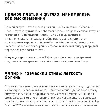
фигуре.
Прямое платье и футляр: минимализм
как высказывание
Прямой силуэт — это вертикальная линия без выраженной талии.
Платье-футляр чуть плотнее облегает бёдра, но в целом сохраняет ту же
геометрию. Такие модели — любимый выбор дизайнеров
минималистского направления. Они выигрышно смотрятся в
монохромных вариантах: чёрный бархат, айвори шёлк, тёмно-синяя
шерсть. Правильно подобранный фасон вытягивает фигуру и придаёт
образу ледяную элегантность.
Кому подходит:
прямоугольной фигуре и фигуре «перевёрнутый
треугольник» — скрывает широкие плечи и выравнивает силуэт.
Ампир и греческий стиль: лёгкость
богинь
Платье в стиле ампир — это завышенная линия талии сразу под грудью
и свободно ниспадающая юбка. Греческие мотивы добавляют к этому
силуэту драпировки, открытые плечи и струящиеся ткани — шифон,
шёлк, джерси. Этот стиль появился в эпоху Наполеона, прошёл через
весь XX век и уверенно чувствует себя в 2025 году. В коллекции Evening
Couture 2026 вы найдёте несколько интерпретаций этого силуэта — от