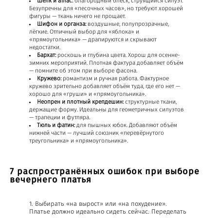
Шёлк и атлас:
благородный блеск, струящийся силуэт.
Безупречны для «песочных часов», но требуют хорошей
фигуры — ткань ничего не прощает.
Шифон и органза:
воздушные, полупрозрачные,
лёгкие. Отличный выбор для «яблока» и
«прямоугольника» — драпируются и скрывают
недостатки.
Бархат:
роскошь и глубина цвета. Хорош для осенне-
зимних мероприятий. Плотная фактура добавляет объём
— помните об этом при выборе фасона.
Кружево:
романтизм и ручная работа. Фактурное
кружево зрительно добавляет объём туда, где его нет —
хорошо для «груши» и «прямоугольника».
Неопрен и плотный крепдешин:
структурные ткани,
держащие форму. Идеальны для геометричных силуэтов
— трапеции и футляра.
Тюль и фатин:
для пышных юбок. Добавляют объём
нижней части — лучший союзник «перевёрнутого
треугольника» и «прямоугольника».
7 распространённых ошибок при выборе
вечернего платья
Выбирать «на вырост» или «на похудение».
Платье должно идеально сидеть сейчас. Переделать