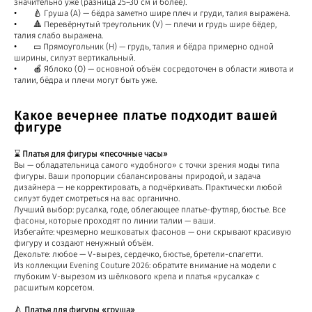
значительно уже (разница 25–30 см и более).
• 🍐 Груша (A) — бёдра заметно шире плеч и груди, талия выражена.
• 🔺 Перевёрнутый треугольник (V) — плечи и грудь шире бёдер,
талия слабо выражена.
• ▭ Прямоугольник (H) — грудь, талия и бёдра примерно одной
ширины, силуэт вертикальный.
• 🍎 Яблоко (O) — основной объём сосредоточен в области живота и
талии, бёдра и плечи могут быть уже.
Какое вечернее платье подходит вашей
фигуре
⌛
Платья для фигуры «песочные часы»
Вы — обладательница самого «удобного» с точки зрения моды типа
фигуры. Ваши пропорции сбалансированы природой, и задача
дизайнера — не корректировать, а подчёркивать. Практически любой
силуэт будет смотреться на вас органично.
Лучший выбор: русалка, годе, облегающее платье-футляр, бюстье. Все
фасоны, которые проходят по линии талии — ваши.
Избегайте: чрезмерно мешковатых фасонов — они скрывают красивую
фигуру и создают ненужный объём.
Декольте: любое — V-вырез, сердечко, бюстье, бретели-спагетти.
Из коллекции Evening Couture 2026: обратите внимание на модели с
глубоким V-вырезом из шёлкового крепа и платья «русалка» с
расшитым корсетом.
🍐
Платья для фигуры «груша»