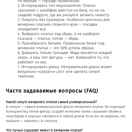
по меркам — гораздо правильнее.
Игнорировать тип мероприятия. Платье
«русалка» с шлейфом уместно на балу, но не на
свадьбе подруги, где вы рискуете затмить невесту.
Покупать без примерки. Особенно критично для
вечерних платьев сложного кроя — посадка
определяет всё.
Выбирать платье под обувь, а не наоборот.
Сначала — платье, потом — обувь.
Пренебрегать бельём. Правильное бельё под
вечернее платье — это 50% успеха образа.
Доверять только трендам. Мода меняется каждый
сезон, а ваш тип фигуры — нет. Выбирайте то, что
работает на вас.
Игнорировать длину. Неправильная длина может
визуально «срезать» рост или сделать силуэт
тяжёлым.
Часто задаваемые вопросы (FAQ)
Какой силуэт вечернего платья самый универсальный?
А-силуэт — самый универсальный фасон вечернего платья. Он подходит
большинству типов фигур: создаёт иллюзию талии, скрывает объём в
зоне бёдер и хорошо смотрится в любой длине. Если вы не уверены, что
выбрать — начните с А-силуэта.
Что лучше скрывает живот в вечернем платье?