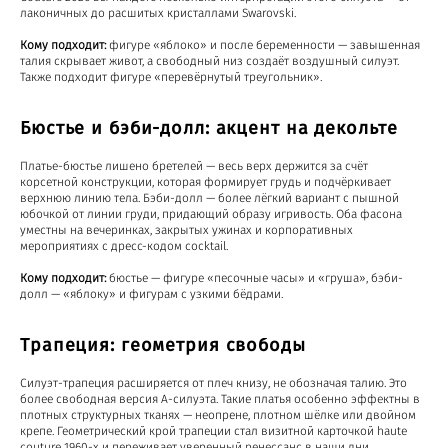
лаконичных до расшитых кристаллами Swarovski.
Кому подходит:
фигуре «яблоко» и после беременности — завышенная
талия скрывает живот, а свободный низ создаёт воздушный силуэт.
Также подходит фигуре «перевёрнутый треугольник».
Бюстье и бэби-долл: акцент на декольте
Платье-бюстье лишено бретелей — весь верх держится за счёт
корсетной конструкции, которая формирует грудь и подчёркивает
верхнюю линию тела. Бэби-долл — более лёгкий вариант с пышной
юбочкой от линии груди, придающий образу игривость. Оба фасона
уместны на вечеринках, закрытых ужинах и корпоративных
мероприятиях с дресс-кодом cocktail.
Кому подходит:
бюстье — фигуре «песочные часы» и «груша», бэби-
долл — «яблоку» и фигурам с узкими бёдрами.
Трапеция: геометрия свободы
Силуэт-трапеция расширяется от плеч книзу, не обозначая талию. Это
более свободная версия А-силуэта. Такие платья особенно эффектны в
плотных структурных тканях — неопрене, плотном шёлке или двойном
крепе. Геометрический крой трапеции стал визитной карточкой haute
couture 1960-х и переживает уверенный ренессанс в наши дни.