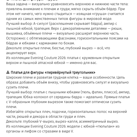
Ваша задача — визуально уравновесить верхнюю и нижнюю части тела:
привлечь внимание к плечам и груди, мягко скрыть объём бёдер. При
этом нет ничего, чего нужно стыдиться — изящная «груша» считается
одним из самых женственных типов фигуры в мировой моде.
Лучший выбор: А-силуэт (расклешение скрывает бёдра), ампир с
пышной юбкой, трапеция. Верх с декоративными деталями — рюши,
вышивка, объёмные плечи — визуально расширит верхнюю часть.
Осторожно: с обтягивающими фасонами, горизонтальными поясами на
бёдрах и юбками с карманами по бокам.
Декольте: открытые плечи, бюстье, глубокий вырез — всё, что
акцентирует верх.
Из коллекции Evening Couture 2026: платья с кружевным открытым
верхом и пышной атласной юбкой — именно для вас.
🔺
Платья для фигуры «перевёрнутый треугольник»
Широкие плечи и развитая грудная клетка — ваши особенности. Цель
образа: добавить объём внизу, чтобы уравновесить силуэт и визуально
сузить плечи.
Лучший выбор: платья с пышными юбками (тюль, фатин, плиссе), ампир,
трапеция. Юбка-колокол от середины бедра — идеально. Прямые платья
с V-образным глубоким вырезом также помогают оптически сузить
плечи.
Избегайте: открытых плеч, лодочки, горизонтальных полос на верхней
части, рюшей и декора в области груди и плеч.
Декольте: глубокий V-вырез, вырез-капля, асимметричный вырез.
Из коллекции Evening Couture 2026: модели с юбкой-«тюльпан» из
органзы и лифом со стразами в виде V.