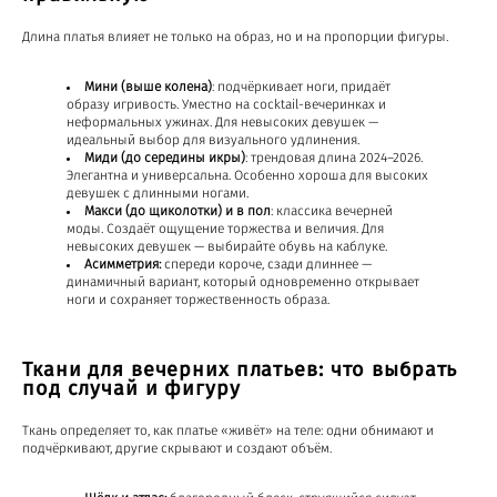
Длина платья влияет не только на образ, но и на пропорции фигуры.
Мини (выше колена)
: подчёркивает ноги, придаёт
образу игривость. Уместно на cocktail-вечеринках и
неформальных ужинах. Для невысоких девушек —
идеальный выбор для визуального удлинения.
Миди (до середины икры)
: трендовая длина 2024–2026.
Элегантна и универсальна. Особенно хороша для высоких
девушек с длинными ногами.
Макси (до щиколотки) и в пол
: классика вечерней
моды. Создаёт ощущение торжества и величия. Для
невысоких девушек — выбирайте обувь на каблуке.
Асимметрия:
спереди короче, сзади длиннее —
динамичный вариант, который одновременно открывает
ноги и сохраняет торжественность образа.
Ткани для вечерних платьев: что выбрать
под случай и фигуру
Ткань определяет то, как платье «живёт» на теле: одни обнимают и
подчёркивают, другие скрывают и создают объём.