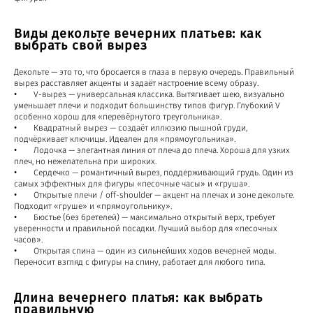
Виды декольте вечерних платьев: как
выбрать свой вырез
Декольте — это то, что бросается в глаза в первую очередь. Правильный
вырез расставляет акценты и задаёт настроение всему образу.
• V-вырез — универсальная классика. Вытягивает шею, визуально
уменьшает плечи и подходит большинству типов фигур. Глубокий V
особенно хорош для «перевёрнутого треугольника».
• Квадратный вырез — создаёт иллюзию пышной груди,
подчёркивает ключицы. Идеален для «прямоугольника».
• Лодочка — элегантная линия от плеча до плеча. Хороша для узких
плеч, но нежелательна при широких.
• Сердечко — романтичный вырез, поддерживающий грудь. Один из
самых эффектных для фигуры «песочные часы» и «груша».
• Открытые плечи / off-shoulder — акцент на плечах и зоне декольте.
Подходит «груше» и «прямоугольнику».
• Бюстье (без бретелей) — максимально открытый верх, требует
уверенности и правильной посадки. Лучший выбор для «песочных
часов».
• Открытая спина — один из сильнейших ходов вечерней моды.
Переносит взгляд с фигуры на спину, работает для любого типа.
Длина вечернего платья: как выбрать
правильную