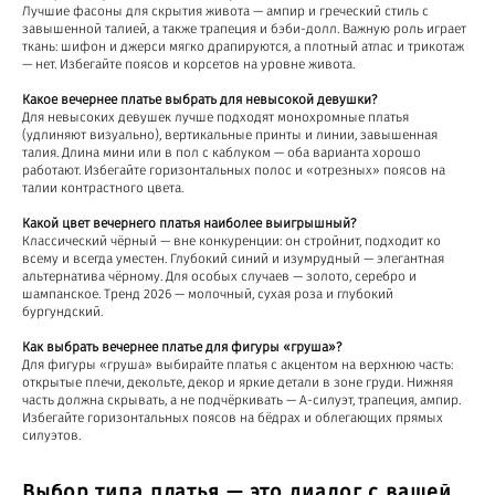
Лучшие фасоны для скрытия живота — ампир и греческий стиль с
завышенной талией, а также трапеция и бэби-долл. Важную роль играет
ткань: шифон и джерси мягко драпируются, а плотный атлас и трикотаж
— нет. Избегайте поясов и корсетов на уровне живота.
Какое вечернее платье выбрать для невысокой девушки?
Для невысоких девушек лучше подходят монохромные платья
(удлиняют визуально), вертикальные принты и линии, завышенная
талия. Длина мини или в пол с каблуком — оба варианта хорошо
работают. Избегайте горизонтальных полос и «отрезных» поясов на
талии контрастного цвета.
Какой цвет вечернего платья наиболее выигрышный?
Классический чёрный — вне конкуренции: он стройнит, подходит ко
всему и всегда уместен. Глубокий синий и изумрудный — элегантная
альтернатива чёрному. Для особых случаев — золото, серебро и
шампанское. Тренд 2026 — молочный, сухая роза и глубокий
бургундский.
Как выбрать вечернее платье для фигуры «груша»?
Для фигуры «груша» выбирайте платья с акцентом на верхнюю часть:
открытые плечи, декольте, декор и яркие детали в зоне груди. Нижняя
часть должна скрывать, а не подчёркивать — А-силуэт, трапеция, ампир.
Избегайте горизонтальных поясов на бёдрах и облегающих прямых
силуэтов.
Выбор типа платья — это диалог с вашей