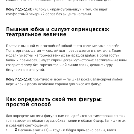
Кому подходит:
«яблоку», «прямоугольнику» и тем, кто ищет
комфортный вечерний образ без акцента на талии.
Пышная юбка и силуэт «принцесса»:
театральное величие
Платье с пышной многослойной юбкой — это явление само по себе.
Тюль, органза, фатин — каждый шаг превращается в спектакль. Такие
модели уместны на торжественных вечерах, свадьбах в роли гостьи,
балах и премьерах. Силуэт «принцесса» чуть строже: вертикальные швы
создают форму без горизонтальной линии талии, делая фигуру
безупречно вытянутой.
Кому подходит:
практически всем — пышная юбка балансирует любой
верх; «принцесса» особенно хороша для высоких фигур.
Как определить свой тип фигуры:
простой способ
Для определения типа фигуры вам понадобится сантиметровая лента и
три измерения: обхват груди, обхват талии и обхват бёдер. Запишите их
и сравните соотношения:
• ⌛ Песочные часы (X) — грудь и бёдра примерно равны, талия