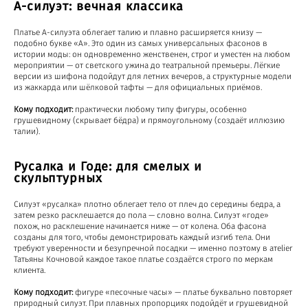
А-силуэт: вечная классика
Платье А-силуэта облегает талию и плавно расширяется книзу —
подобно букве «А». Это один из самых универсальных фасонов в
истории моды: он одновременно женственен, строг и уместен на любом
мероприятии — от светского ужина до театральной премьеры. Лёгкие
версии из шифона подойдут для летних вечеров, а структурные модели
из жаккарда или шёлковой тафты — для официальных приёмов.
Кому подходит:
практически любому типу фигуры, особенно
грушевидному (скрывает бёдра) и прямоугольному (создаёт иллюзию
талии).
Русалка и Годе: для смелых и
скульптурных
Силуэт «русалка» плотно облегает тело от плеч до середины бедра, а
затем резко расклешается до пола — словно волна. Силуэт «годе»
похож, но расклешение начинается ниже — от колена. Оба фасона
созданы для того, чтобы демонстрировать каждый изгиб тела. Они
требуют уверенности и безупречной посадки — именно поэтому в атelier
Татьяны Кочновой каждое такое платье создаётся строго по меркам
клиента.
Кому подходит:
фигуре «песочные часы» — платье буквально повторяет
природный силуэт. При плавных пропорциях подойдёт и грушевидной