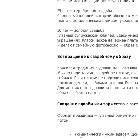
блеском или сияющий аксессуар отлично 
25 лет — серебряная свадьба
Серьёзный юбилей, который обычно отмеча
ткани с металлическим отливом, украшени
50 лет — золотая свадьба
Главный супружеский юбилей. Здесь умест
украшениях. Классическое вечернее плать
и делают семейную фотосессию — образ с
Возвращение к свадебному образу
Красивая традиция годовщины — отсылка к
Можно надеть само свадебное платье, если
сейчас». Если платье не подходит или хоч
похожие детали, любимый оттенок. Ещё ва
Для многих пар годовщина становится по
образ особенно важен.
Свидание вдвоём или торжество с гос
Формат праздника — главный ориентир пр
потом.
Романтический ужин вдвоём. Дом