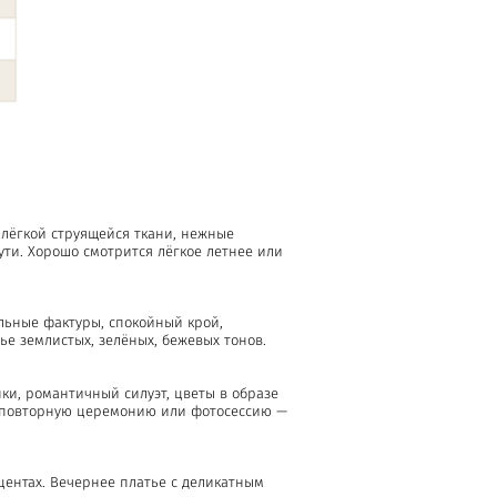
 лёгкой струящейся ткани, нежные
ути. Хорошо смотрится лёгкое летнее или
льные фактуры, спокойный крой,
е землистых, зелёных, бежевых тонов.
нки, романтичный силуэт, цветы в образе
т повторную церемонию или фотосессию —
кцентах. Вечернее платье с деликатным