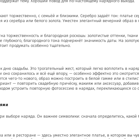
поддержат тему. Хороший повод для по-настоящему нарядного выхода.
ют торжественно, с семьёй и близкими. Серебро задаёт тон: платье се
я из серебра или белого золота. Уместен элегантный вечерний образ в 
на торжественность и благородная роскошь: золотистые оттенки, ткани 
е глубокого, благородного тона подчеркнёт значимость даты. На золот
тоит продумать особенно тщательно.
 дню свадьбы. Это трогательный жест, который легко воплотить в наряд
 оно сохранилось и всё ещё впору, — особенно эффектно это смотрится 
ется чего-то нового, образ можно построить в белой гамме или в стилис
риант — повторить свадебную причёску, макияж или аксессуар, добавив
водом устроить повторную фотосессию в нарядах, перекликающихся со 
тями
и выборе наряда. Он важнее символики: сначала определитесь, какой б
а или в ресторане — здесь уместно элегантное платье, в котором вы чу