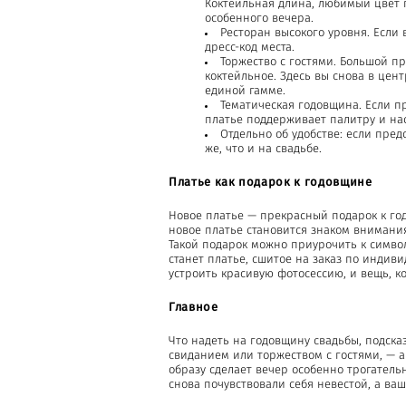
Коктейльная длина, любимый цвет 
особенного вечера.
Ресторан высокого уровня. Если
дресс-код места.
Торжество с гостями. Большой п
коктейльное. Здесь вы снова в цен
единой гамме.
Тематическая годовщина. Если п
платье поддерживает палитру и на
Отдельно об удобстве: если пред
же, что и на свадьбе.
Платье как подарок к годовщине
Новое платье — прекрасный подарок к годо
новое платье становится знаком внимания
Такой подарок можно приурочить к символ
станет платье, сшитое на заказ по индиви
устроить красивую фотосессию, и вещь, к
Главное
Что надеть на годовщину свадьбы, подска
свиданием или торжеством с гостями, — а
образу сделает вечер особенно трогательн
снова почувствовали себя невестой, а ваш