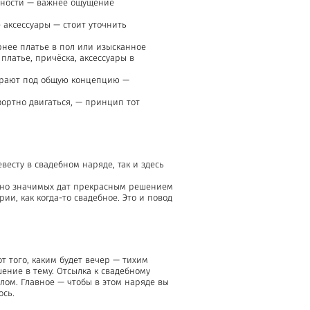
адности — важнее ощущение
 аксессуары — стоит уточнить
рнее платье в пол или изысканное
платье, причёска, аксессуары в
дбирают под общую концепцию —
фортно двигаться, — принцип тот
весту в свадебном наряде, так и здесь
бенно значимых дат прекрасным решением
ии, как когда-то свадебное. Это и повод
т того, каким будет вечер — тихим
шение в тему. Отсылка к свадебному
слом. Главное — чтобы в этом наряде вы
ось.