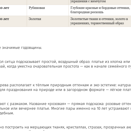
ые значимые годовщины.
л ситца подсказывает простой, воздушный образ: платье из хлопка или
чай, когда уместна очаровательная простота — как в начале семейного п
ева располагает к тёплым природным оттенкам и эко-эстетике: натура
для празднования на природе или в загородном формате — лёгкое плать
чают с размахом. Название «розовая» — прямая подсказка: розовые отте
йльное или вечернее платье. Многие пары именно на 10 лет устраиваю
адебным.
жно построить на мерцающих тканях, кристаллах, стразах, прозрачных а