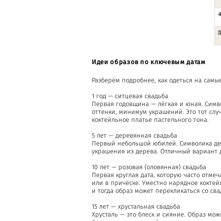
Идеи образов по ключевым датам
Разберём подробнее, как одеться на сам
1 год — ситцевая свадьба
Первая годовщина — лёгкая и юная. Симво
оттенки, минимум украшений. Это тот слу
коктейльное платье пастельного тона.
5 лет — деревянная свадьба
Первый небольшой юбилей. Символика дер
украшения из дерева. Отличный вариант 
10 лет — розовая (оловянная) свадьба
Первая круглая дата, которую часто отме
или в причёске. Уместно нарядное кокте
и тогда образ может перекликаться со св
15 лет — хрустальная свадьба
Хрусталь — это блеск и сияние. Образ мо