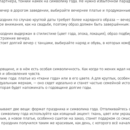
партнёра, тонкий намёк на символику года. Не нужно избыточной пар
 вечер в дорогом заведении, выбирайте вечернее платье и продуманные
раздник по случаю круглой даты требует более нарядного образа — вече
тре внимания, как на свадьбе, поэтому образ должен быть завершённым: 
раздник выдержан в стилистике (цвет года, эпоха, локация), образ по
строение вечера.
стоит долгий вечер с танцами, выбирайте наряд и обувь, в которых ком
вщине, и в нём есть особая символичность. Как когда-то жених ждал не
 и обновления чувств.
ике года: платье из «ткани года» или в его цвете. А для круглых, осо
дуальным меркам, — оно сядет идеально и станет частью семейной истор
оторая будет напоминать о годовщине долгие годы.
зывают две вещи: формат праздника и символика года. Отталкивайтесь о
 символику года используйте как изящный акцент: ткань, цвет или укра
ым, а новое платье, особенно сшитое на заказ, станет подарком со смы
 праздник получился таким же красивым, как день, с которого всё начал