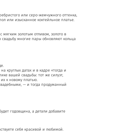
ребристого или серо-жемчужного оттенка,
пол или изысканное коктейльное платье.
с мягким золотым отливом, золото в
ую свадьбу многие пары обновляют кольца
е.
на круглых датах и в кадре «тогда и
тике вашей свадьбы: тот же силуэт,
 их к новому платью.
свадебными, — и тогда продуманный
удет годовщина, а детали добавите
вствуете себя красивой и любимой.